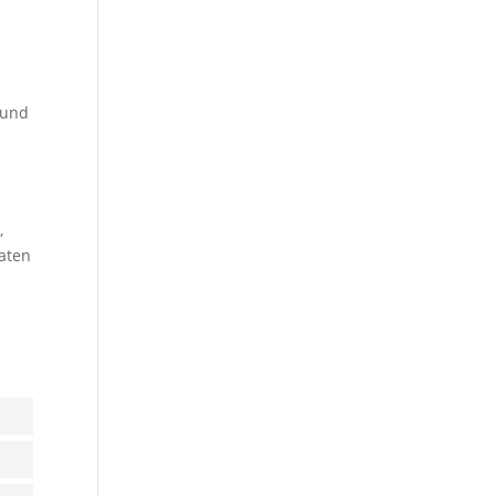
 und
d
,
Daten
ent
ent
ce