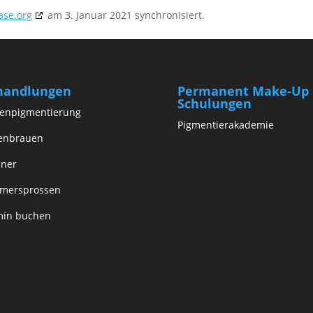
ase.org
am 3. Januar 2021 synchronisiert.
handlungen
Permanent Make-Up
Schulungen
penpigmentierung
Pigmentierakademie
enbrauen
iner
mersprossen
min buchen