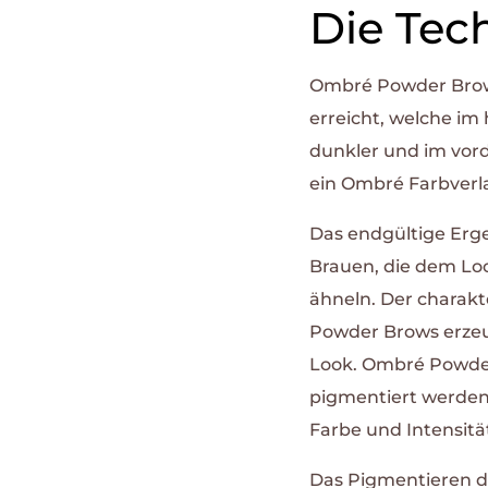
Die Tec
Ombré Powder Brow
erreicht, welche im
dunkler und im vorde
ein Ombré Farbverl
Das endgültige Erge
Brauen, die dem L
ähneln. Der charakt
Powder Brows erzeu
Look. Ombré Powder
pigmentiert werden 
Farbe und Intensitä
Das Pigmentieren da